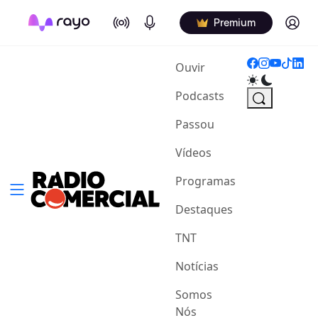
On Air
Podcasts
Log in
Premium
(current)
Ouvir
Podcasts
Passou
Vídeos
Programas
Destaques
TNT
Notícias
Somos
Nós