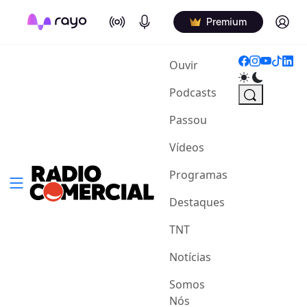
On Air
Podcasts
Log in
Premium
(current)
Ouvir
Podcasts
Passou
Vídeos
Programas
Destaques
TNT
Notícias
Somos
Nós