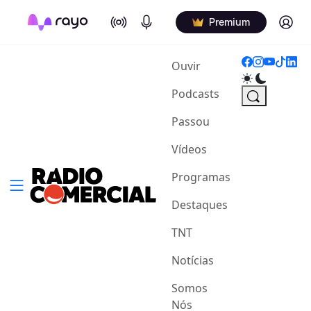
On Air
Podcasts
Log in
Premium
(current)
Ouvir
Podcasts
Passou
Vídeos
Programas
Destaques
TNT
Notícias
Somos
Nós