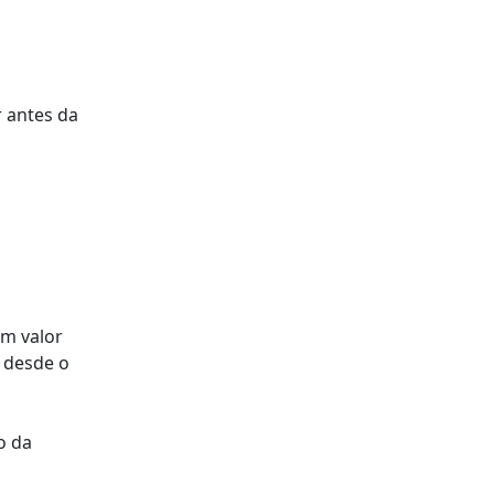
 antes da
um valor
 desde o
o da