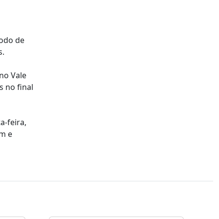
íodo de
s.
no Vale
s no final
a-feira,
ém e