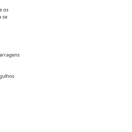
e os
a se
barragens
rgulhos