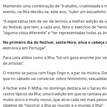
Mantendo uma combinação de “trabalho, criatividade e ma
evento, na Ilha decidiu-se, este ano, “subir um bocadinho
“A expectativa tem de ser de termos a melhor edição de s
do festival, que tem, a cada ano, feito o exercício de “te
“alguma coisa diferente” e “ter representadas todas as áre
No primeiro dia do festival, sexta-feira, atua o cabeça
eletrónica em Portugal”.
Para uma aldeia como a Ilha, “há um gozo enorme por se
de artistas”.
O mesmo se passa com Fogo Fogo e, a par da música, Dav
que no sábado vai conversar sobre feminismo, sexualidade
A fechar este Ti Milha, no domingo destaca-se o Sarau do
cestos típicos da Ilha, uma tradição em que se cantav
muito único e muito nosso, que atrai cada vez mais pessoa
objetivo de “mostrar a Ilha ao mundo e o mundo à Ilha”.