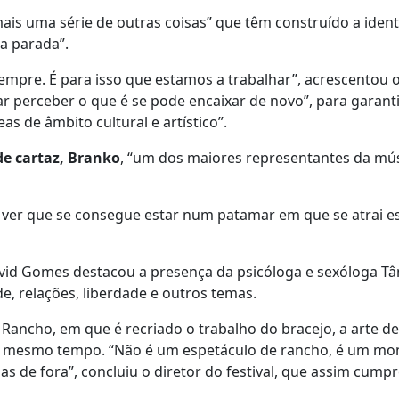
is uma série de outras coisas” que têm construído a iden
 a parada”.
empre. É para isso que estamos a trabalhar”, acrescentou o
ntar perceber o que é se pode encaixar de novo”, para garan
as de âmbito cultural e artístico”.
 de cartaz, Branko
, “um dos maiores representantes da mú
 ver que se consegue estar num patamar em que se atrai es
id Gomes destacou a presença da psicóloga e sexóloga Tâ
, relações, liberdade e outros temas.
 Rancho, em que é recriado o trabalho do bracejo, a arte de
a ao mesmo tempo. “Não é um espetáculo de rancho, é um m
s de fora”, concluiu o diretor do festival, que assim cumpr