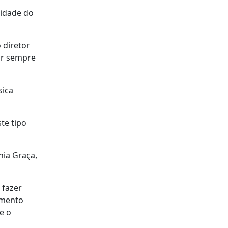
tidade do
 diretor
tir sempre
sica
te tipo
nia Graça,
 fazer
omento
e o