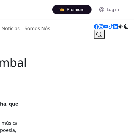
Premium
Log in
Notícias
Somos Nós
ombal
lha, que
a música
poesia,