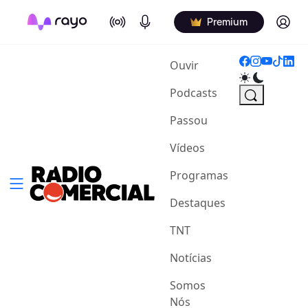
On Air
Podcasts
Log in
Premium
(current)
Ouvir
Podcasts
Passou
Vídeos
Programas
Destaques
TNT
Notícias
Somos
Nós