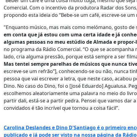
“Beber um café é uma coisa muito tuga, mesmo que seja 
Comercial. Com o incentivo da produtora Radar dos Sons
propondo esta ideia do “Bebe-se um café, escreve-se um 
"Enquanto músico, mas mais como melómano, gosto de sa
em conta que já estou com uma certa idade e já conhe
algumas pessoas no meu estúdio de Almada e propor-lh
no programa da Rádio Comercial. “O que se acompanha mai
lado, cria alguma pressão, porque está sempre a ser fil
Mas tentei sempre parelhas de músicos que nunca tiv
escreve-se um refrão”], conhecendo-se ou não, nunca tin
pessoa que vai escrever a letra, que neste caso, acabou 
Dino. No caso do Dino, foi o [José Eduardo] Agualusa. Peg
escolhemos aleatoriamente uma palavra no meio do livro. 
partir dali, está-se a partir pedra. Pensei que vamos dar a 
convidados é tão incrível que tornou a coisa fácil”.
Carolina Deslandes e Dino D'Santiago é o primeiro enco
publicado e já pode ser visto na nossa página da Rádio