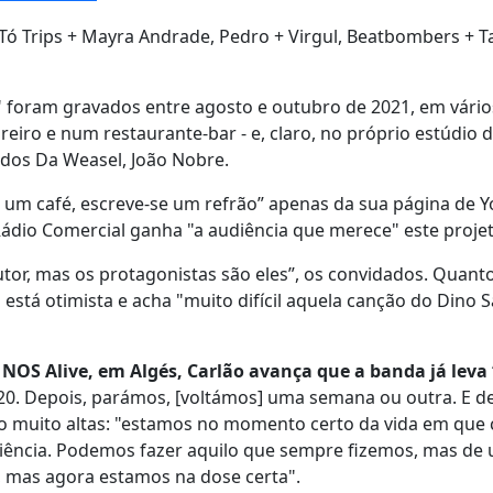
Tó Trips + Mayra Andrade, Pedro + Virgul, Beatbombers + T
" foram gravados entre agosto e outubro de 2021, em vári
reiro e num restaurante-bar - e, claro, no próprio estúdio d
 dos Da Weasel, João Nobre.
e um café, escreve-se um refrão” apenas da sua página de 
Rádio Comercial ganha "a audiência que merece" este projet
or, mas os protagonistas são eles”, os convidados. Quanto
está otimista e acha "muito difícil aquela canção do Dino S
 NOS Alive, em Algés, Carlão avança que a banda já leva 
0. Depois, parámos, [voltámos] uma semana ou outra. E d
ão muito altas: "estamos no momento certo da vida em que 
iência. Podemos fazer aquilo que sempre fizemos, mas de
m, mas agora estamos na dose certa".