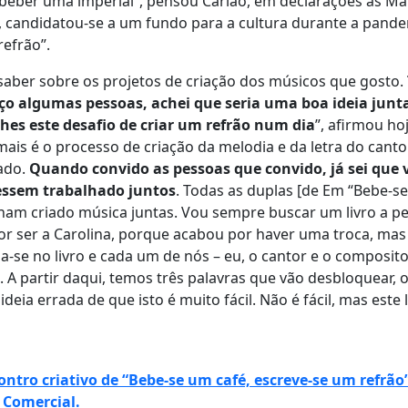
beber uma imperial”, pensou Carlão, em declarações às M
, candidatou-se a um fundo para a cultura durante a pande
refrão”.
ber sobre os projetos de criação dos músicos que gosto.
ço algumas pessoas, achei que seria uma boa ideia junt
es este desafio de criar um refrão num dia
”, afirmou ho
s é o processo de criação da melodia e da letra do canto
mado.
Quando convido as pessoas que convido, já sei que v
essem trabalhado juntos
. Todas as duplas [de Em “Bebe-se
ham criado música juntas. Vou sempre buscar um livro a p
por ser a Carolina, porque acabou por haver uma troca, mas 
a-se no livro e cada um de nós – eu, o cantor e o composito
A partir daqui, temos três palavras que vão desbloquear, o
ideia errada de que isto é muito fácil. Não é fácil, mas este 
ntro criativo de “Bebe-se um café, escreve-se um refrão”
 Comercial.