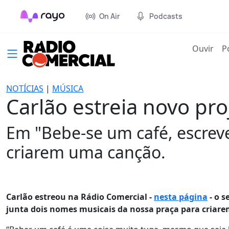
On Air
Podcasts
(cur
Ouvir
P
NOTÍCIAS
|
MÚSICA
Carlão estreia novo pr
Em "Bebe-se um café, escreve
criarem uma canção.
Carlão estreou na Rádio Comercial -
nesta página
- o s
junta dois nomes musicais da nossa praça para criar