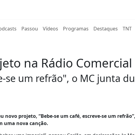
rent)
odcasts
Passou
Vídeos
Programas
Destaques
TNT
ojeto na Rádio Comercial
-se um refrão", o MC junta du
eu novo projeto, “Bebe-se um café, escreve-se um refrão
em uma nova canção.