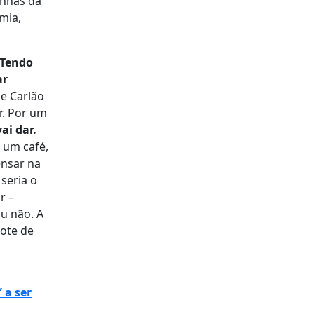
anhãs da
mia,
Tendo
ar
je Carlão
r. Por um
ai dar.
 um café,
ensar na
seria o
r –
u não. A
lote de
 a ser