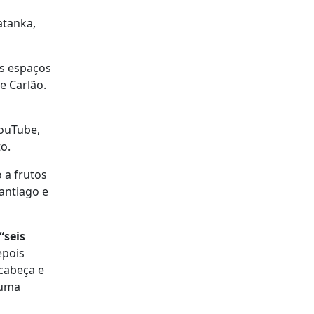
atanka,
os espaços
e Carlão.
YouTube,
o.
 a frutos
antiago e
“seis
epois
cabeça e
 uma