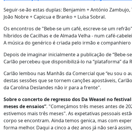
Seguir-se-ão estas duplas: Benjamim + António Zambujo, 
João Nobre + Capicua e Branko + Luísa Sobral.
Os encontros de "Bebe-se um café, escreve-se um refrão
híbridos de Cacilhas e de Almada Velha - num café-cabelei
A música do genérico é criada pelo irmão e companhiero
Depois de imaginar inicialmente a publicação de “Bebe-s
Carlão percebeu que disponibilizá-lo na “plataforma” da 
Carlão lembou nas Manhãs da Comercial que “eu sou o aut
destas sessões que se tornem canções apostáveis, Carlão 
da Carolina Deslandes não ir para a frente".
Sobre o concerto de regresso dos Da Weasel no festival
meses de ensaios”
. "Começámos três meses antes de 202
estivemos mais três meses". As expetativas pessoais est
corpo se encontram. Ainda temos genica, mas com exper
forma melhor. Daqui a cinco a dez anos já não será assi