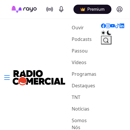
On Air
Podcasts
Log in
Premium
(current)
Ouvir
Podcasts
Passou
Vídeos
Programas
Destaques
TNT
Notícias
Somos
Nós