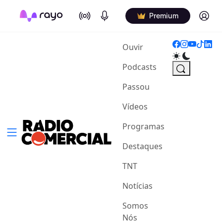
On Air
Podcasts
Log in
Premium
(current)
Ouvir
Podcasts
Passou
Vídeos
Programas
Destaques
TNT
Notícias
Somos
Nós