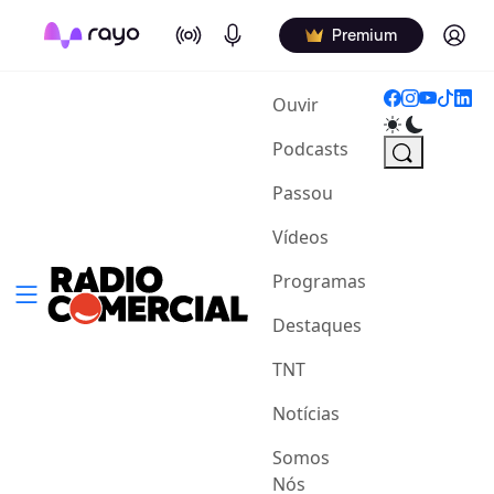
On Air
Podcasts
Log in
Premium
(current)
Ouvir
Podcasts
Passou
Vídeos
Programas
Destaques
TNT
Notícias
Somos
Nós