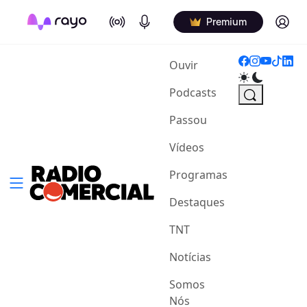
On Air
Podcasts
Log in
Premium
(current)
Ouvir
Podcasts
Passou
Vídeos
Programas
Destaques
TNT
Notícias
Somos
Nós