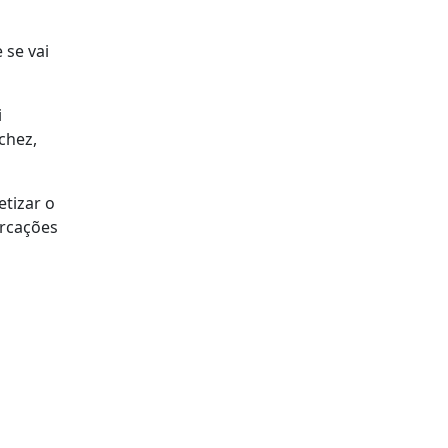
 se vai
i
chez,
etizar o
arcações