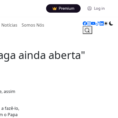
Premium
Log in
Notícias
Somos Nós
aga ainda aberta"
e, assim
a fazê-lo,
om o Papa