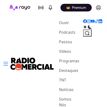
On Air
Podcasts
Log in
Premium
(current)
Ouvir
Podcasts
Passou
Vídeos
Programas
Destaques
TNT
Notícias
Somos
Nós