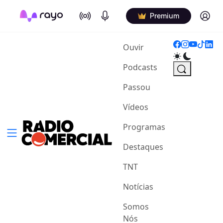
On Air
Podcasts
Log in
Premium
(current)
Ouvir
Podcasts
Passou
Vídeos
Programas
Destaques
TNT
Notícias
Somos
Nós