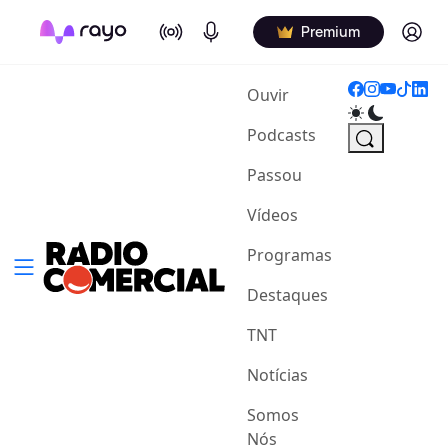
On Air
Podcasts
Log in
Premium
(current)
Ouvir
Podcasts
Passou
Vídeos
Programas
Destaques
TNT
Notícias
Somos
Nós