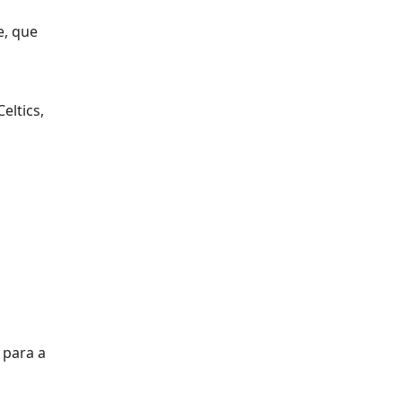
e, que
eltics,
 para a