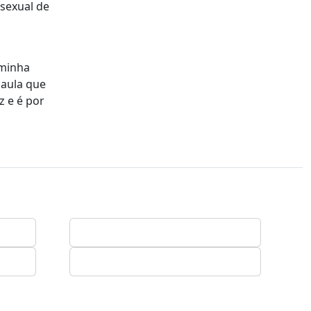
sexual de
 minha
 aula que
z e é por