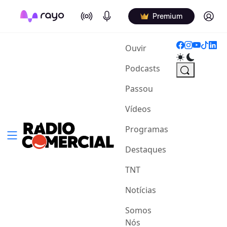
On Air
Podcasts
Log in
Premium
(current)
Ouvir
Podcasts
Passou
Vídeos
Programas
Destaques
TNT
Notícias
Somos
Nós