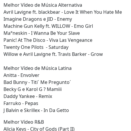
Melhor Vídeo de Música Alternativa
Avril Lavigne ft. blackbear - Love It When You Hate Me
Imagine Dragons e JID - Enemy
Machine Gun Kelly ft. WILLOW - Emo Girl
Ma°neskin - I Wanna Be Your Slave
Panic! At The Disco - Viva Las Vengeance
Twenty One Pilots - Saturday
Willow e Avril Lavigne ft. Travis Barker - Grow
Melhor Vídeo de Música Latina
Anitta - Envolver
Bad Bunny - Titi´ Me Pregunto´
Becky G e Karol G ? Mamiii
Daddy Yankee - Remix
Farruko - Pepas
J Balvin e Skrillex - In Da Getto
Melhor Vídeo R&B
Alicia Keys - City of Gods (Part II)