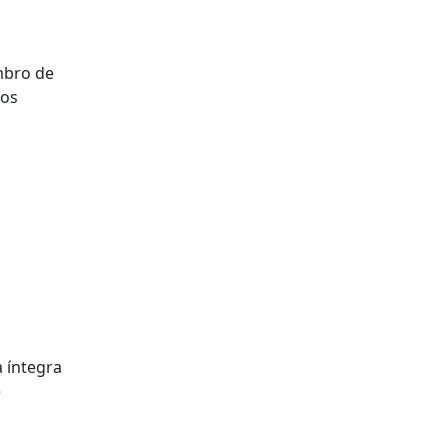
mbro de
 os
 íntegra
e