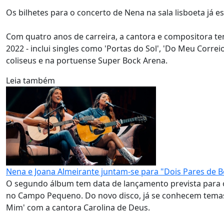
Os bilhetes para o concerto de Nena na sala lisboeta já es
Com quatro anos de carreira, a cantora e compositora t
2022 - inclui singles como 'Portas do Sol', 'Do Meu Corre
coliseus e na portuense Super Bock Arena.
Leia também
Nena e Joana Almeirante juntam-se para "Dois Pares de 
O segundo álbum tem data de lançamento prevista para o
no Campo Pequeno. Do novo disco, já se conhecem temas 
Mim' com a cantora Carolina de Deus.