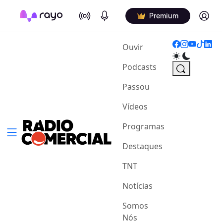
On Air
Podcasts
Log in
Premium
(current)
Ouvir
Podcasts
Passou
Vídeos
Programas
Destaques
TNT
Notícias
Somos
Nós