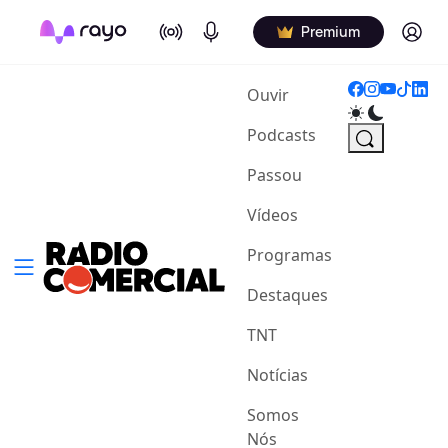
On Air
Podcasts
Log in
Premium
(current)
Ouvir
Podcasts
Passou
Vídeos
Programas
Destaques
TNT
Notícias
Somos
Nós