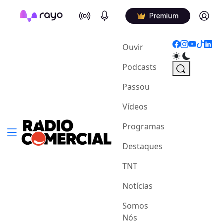
On Air
Podcasts
Log in
Premium
(current)
Ouvir
Podcasts
Passou
Vídeos
Programas
Destaques
TNT
Notícias
Somos
Nós