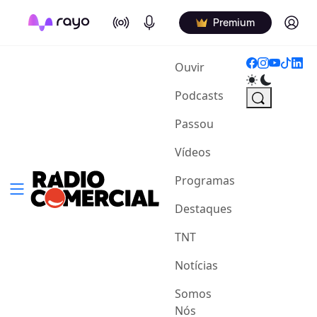
On Air
Podcasts
Log in
Premium
(current)
Ouvir
Podcasts
Passou
Vídeos
Programas
Destaques
TNT
Notícias
Somos
Nós