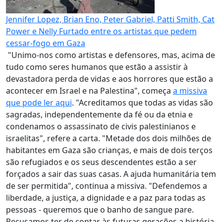
Jennifer Lopez, Brian Eno, Peter Gabriel, Patti Smith, Cat
Power e Nelly Furtado entre os artistas que pedem
cessar-fogo em Gaza
"Unimo-nos como artistas e defensores, mas, acima de
tudo como seres humanos que estão a assistir à
devastadora perda de vidas e aos horrores que estão a
acontecer em Israel e na Palestina", começa
a missiva
que pode ler aqui
. "Acreditamos que todas as vidas são
sagradas, independentemente da fé ou da etnia e
condenamos o assassinato de civis palestinianos e
israelitas", refere a carta. "Metade dos dois milhões de
habitantes em Gaza são crianças, e mais de dois terços
são refugiados e os seus descendentes estão a ser
forçados a sair das suas casas. A ajuda humanitária tem
de ser permitida", continua a missiva. "Defendemos a
liberdade, a justiça, a dignidade e a paz para todas as
pessoas - queremos que o banho de sangue pare.
Recusamos ter de contar às futuras gerações a história