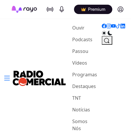
On Air
Podcasts
Log in
Premium
(current)
Ouvir
Podcasts
Passou
Vídeos
Programas
Destaques
TNT
Notícias
Somos
Nós