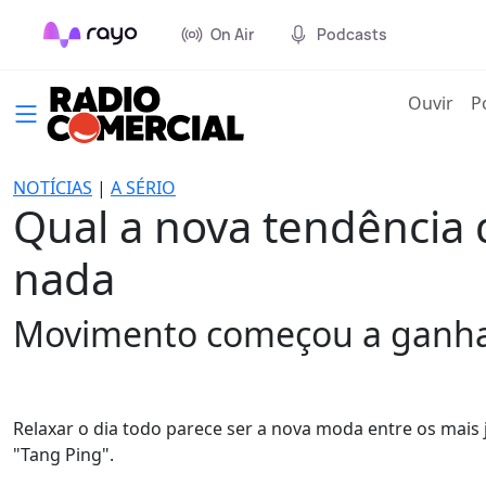
On Air
Podcasts
(cur
Ouvir
P
NOTÍCIAS
|
A SÉRIO
Qual a nova tendência 
nada
Movimento começou a ganhar
Relaxar o dia todo parece ser a nova moda entre os mais
"Tang Ping".