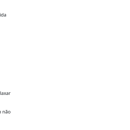
ida
laxar
m não