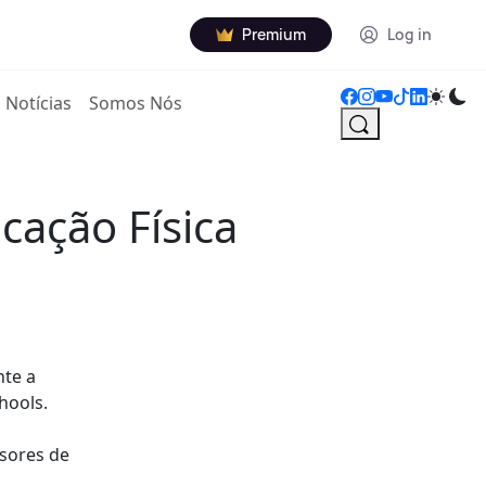
Premium
Log in
Notícias
Somos Nós
cação Física
nte a
hools.
ssores de