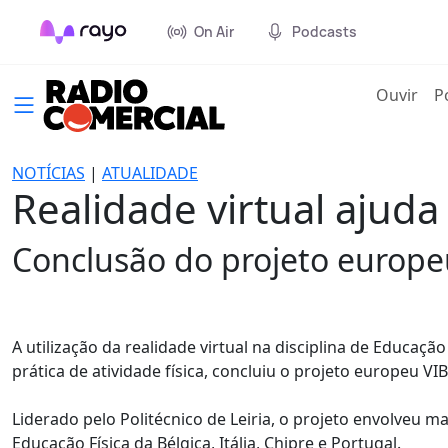
On Air
Podcasts
(cur
Ouvir
P
NOTÍCIAS
|
ATUALIDADE
Realidade virtual ajuda
Conclusão do projeto europeu 
A utilização da realidade virtual na disciplina de Educaç
prática de atividade física, concluiu o projeto europeu VI
Liderado pelo Politécnico de Leiria, o projeto envolveu m
Educação Física da Bélgica, Itália, Chipre e Portugal.