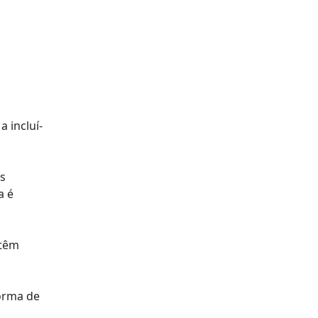
a incluí-
as
a é
 têm
forma de