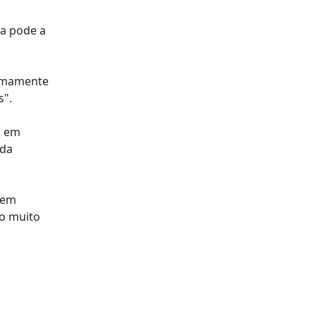
ma pode a
remamente
s".
, em
 da
 em
go muito