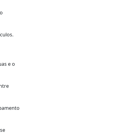
ao
culos.
uas e o
ntre
rupamento
-se