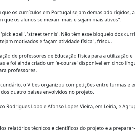
u que os currículos em Portugal sejam demasiado rígidos, 
am que os alunos se mexam mais e sejam mais ativos".
ickleball', 'street tennis'. Não têm esse bloqueio dos currí
ejam motivados e façam atividade física", frisou.
ção de professores de Educação Física para a utilização e
as e foi ainda criado um 'e-course' disponível em cinco líng
ara professores.
ecundário, o Vibes organizou competições entre turmas e e
 dos quatro países envolvidos no projeto.
sco Rodrigues Lobo e Afonso Lopes Vieira, em Leiria, e Ag
os relatórios técnicos e científicos do projeto e a preparar