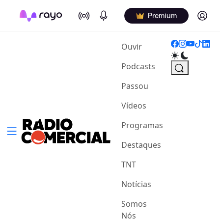
On Air
Podcasts
Log in
Premium
(current)
Ouvir
Podcasts
Passou
Vídeos
Programas
Destaques
TNT
Notícias
Somos
Nós