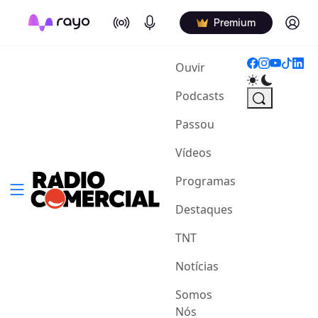
On Air
Podcasts
Log in
Premium
(current)
Ouvir
Podcasts
Passou
Vídeos
Programas
Destaques
TNT
Notícias
Somos
Nós