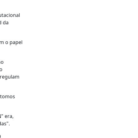
utacional
d da
om o papel
ão
o
 regulam
 átomos
" era,
das".
a