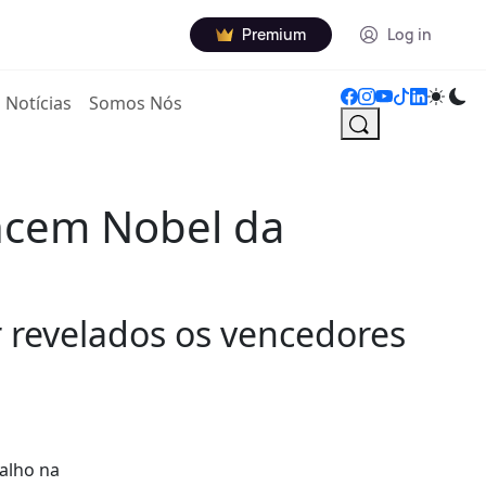
Premium
Log in
Notícias
Somos Nós
encem Nobel da
r revelados os vencedores
balho na