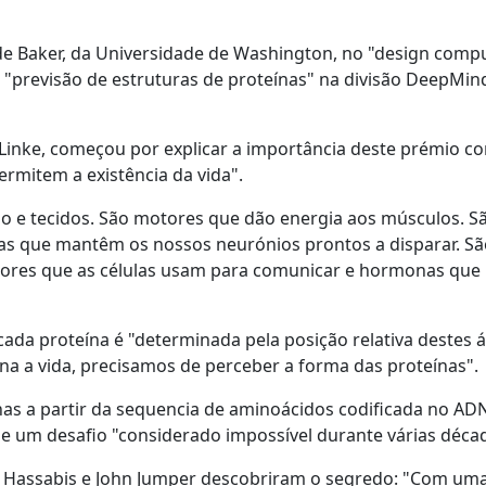
 de Baker, da Universidade de Washington, no "design comp
a "previsão de estruturas de proteínas" na divisão DeepMin
 Linke, começou por explicar a importância deste prémio c
rmitem a existência da vida".
lo e tecidos. São motores que dão energia aos músculos. S
s que mantêm os nossos neurónios prontos a disparar. Sã
nsores que as células usam para comunicar e hormonas que
ada proteína é "
determinada pela posição relativa destes
a a vida, precisamos de perceber a forma das proteínas".
nas a partir da sequencia de aminoácidos codificada no ADN
e um desafio "
considerado impossível durante várias déca
 Hassabis e John Jumper descobriram o segredo: "C
om um