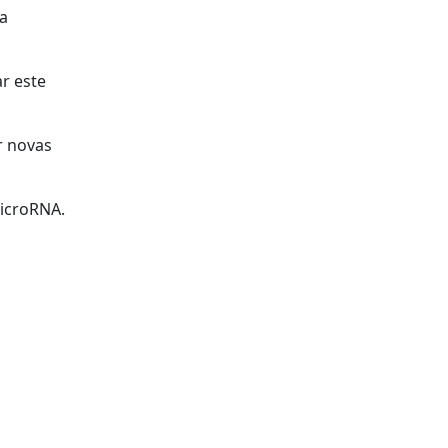
na
r este
r novas
microRNA.