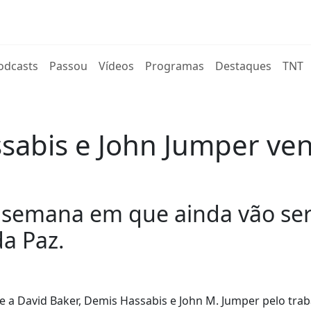
rent)
odcasts
Passou
Vídeos
Programas
Destaques
TNT
ssabis e John Jumper v
a semana em que ainda vão se
da Paz.
e a David Baker, Demis Hassabis e John M. Jumper pelo tra