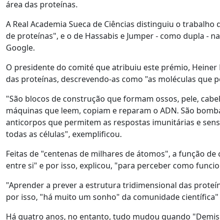
área das proteínas.
A Real Academia Sueca de Ciências distinguiu o trabalho
de proteínas", e o de Hassabis e Jumper - como dupla - n
Google.
O presidente do comité que atribuiu este prémio, Heiner
das proteínas, descrevendo-as como "as moléculas que pe
"São blocos de construção que formam ossos, pele, cabe
máquinas que leem, copiam e reparam o ADN. São bomba
anticorpos que permitem as respostas imunitárias e se
todas as células", exemplificou.
Feitas de "
centenas de milhares de átomos", a função de c
entre si" e por isso, explicou, "
para perceber como funcion
"Aprender a prever a estrutura tridimensional das proteí
por isso, "há muito um sonho" da comunidade científica" 
Há quatro anos, no entanto, tudo mudou quando "D
emis