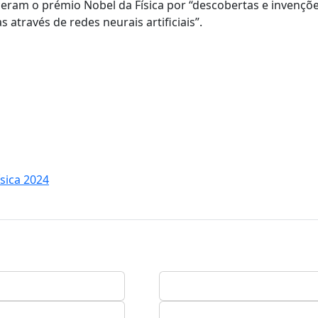
nceram o prémio Nobel da Física por “descobertas e invençõ
ravés de redes neurais artificiais”.
ísica 2024