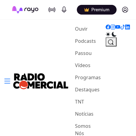
On Air
Podcasts
Log in
Premium
(current)
Ouvir
Podcasts
Passou
Vídeos
Programas
Destaques
TNT
Notícias
Somos
Nós