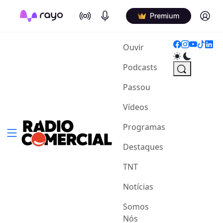
On Air
Podcasts
Log in
Premium
(current)
Ouvir
Podcasts
Passou
Vídeos
Programas
Destaques
TNT
Notícias
Somos
Nós