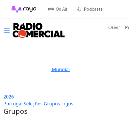
On Air
Podcasts
(cur
Ouvir
P
Mundial
2026
Portugal
Seleções
Grupos
Jogos
Grupos