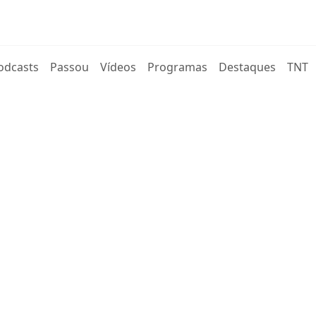
rent)
odcasts
Passou
Vídeos
Programas
Destaques
TNT