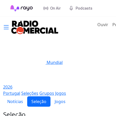
On Air
Podcasts
(cur
Ouvir
P
Mundial
2026
Portugal
Seleções
Grupos
Jogos
Notícias
Seleção
Jogos
Seleção