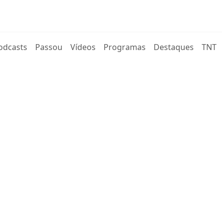
rent)
odcasts
Passou
Vídeos
Programas
Destaques
TNT