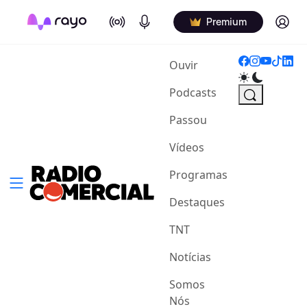
On Air
Podcasts
Log in
Premium
(current)
Ouvir
Podcasts
Passou
Vídeos
Programas
Destaques
TNT
Notícias
Somos
Nós