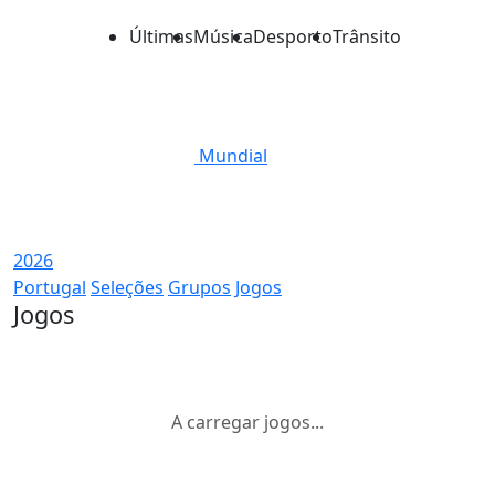
Últimas
Música
Desporto
Trânsito
Mundial
2026
Portugal
Seleções
Grupos
Jogos
Jogos
A carregar jogos...