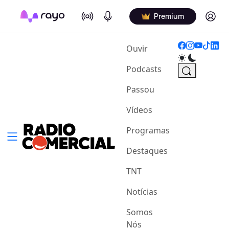
On Air
Podcasts
Log in
Premium
(current)
Ouvir
Podcasts
Passou
Vídeos
Programas
Destaques
TNT
Notícias
Somos
Nós