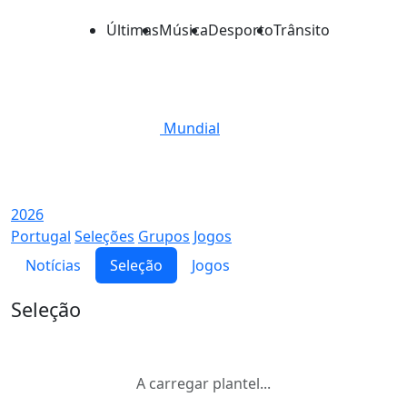
Últimas
Música
Desporto
Trânsito
Mundial
2026
Portugal
Seleções
Grupos
Jogos
Notícias
Seleção
Jogos
Seleção
A carregar plantel...