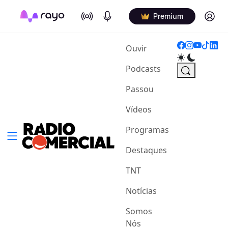
On Air
Podcasts
Log in
Premium
(current)
Ouvir
Podcasts
Passou
Vídeos
Programas
Destaques
TNT
Notícias
Somos
Nós