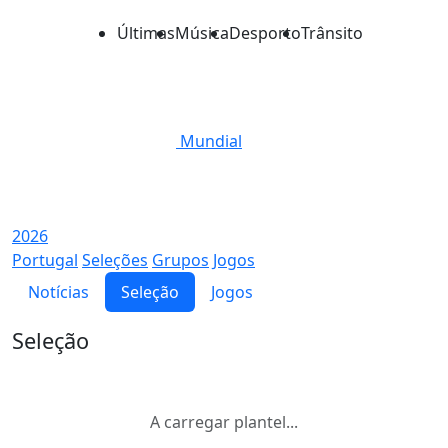
Últimas
Música
Desporto
Trânsito
Mundial
2026
Portugal
Seleções
Grupos
Jogos
Notícias
Seleção
Jogos
Seleção
A carregar plantel...