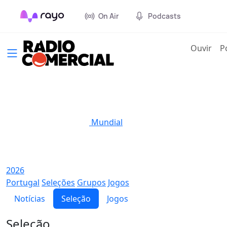
On Air
Podcasts
(cur
Ouvir
P
Mundial
2026
Portugal
Seleções
Grupos
Jogos
Notícias
Seleção
Jogos
Seleção