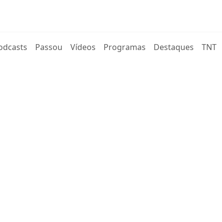
rent)
odcasts
Passou
Vídeos
Programas
Destaques
TNT