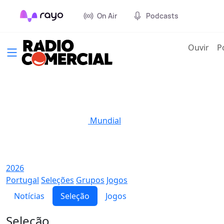
On Air
Podcasts
(cur
Ouvir
P
Mundial
2026
Portugal
Seleções
Grupos
Jogos
Notícias
Seleção
Jogos
Seleção