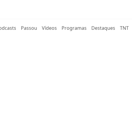
rent)
odcasts
Passou
Vídeos
Programas
Destaques
TNT