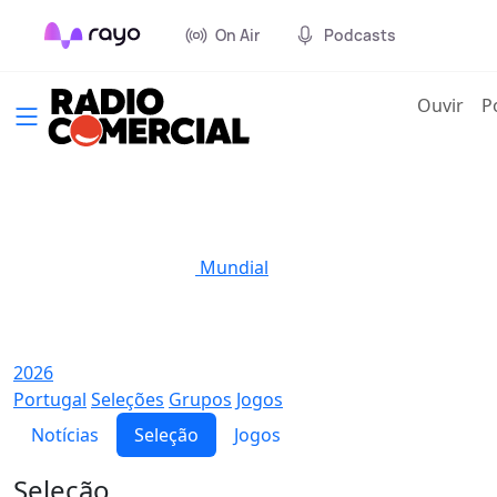
On Air
Podcasts
(cur
Ouvir
P
Mundial
2026
Portugal
Seleções
Grupos
Jogos
Notícias
Seleção
Jogos
Seleção