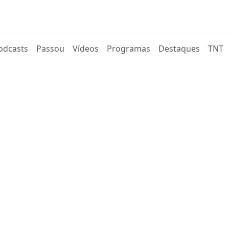
rent)
odcasts
Passou
Vídeos
Programas
Destaques
TNT