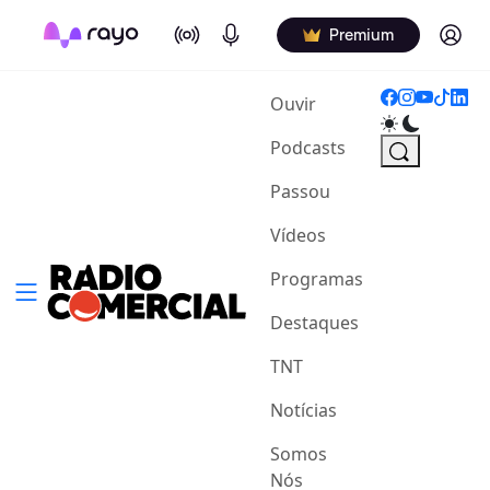
On Air
Podcasts
Log in
Premium
(current)
Ouvir
Podcasts
Passou
Vídeos
Programas
Destaques
TNT
Notícias
Somos
Nós