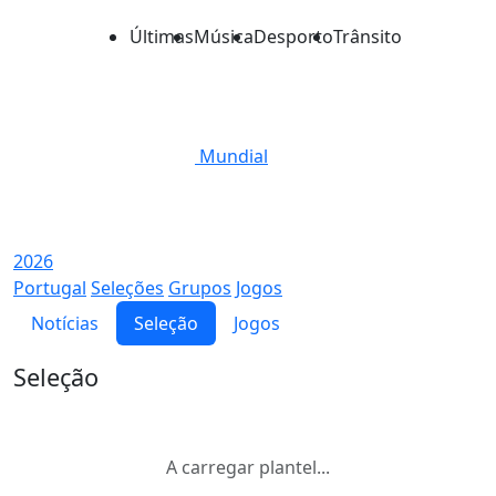
Últimas
Música
Desporto
Trânsito
Mundial
2026
Portugal
Seleções
Grupos
Jogos
Notícias
Seleção
Jogos
Seleção
A carregar plantel...