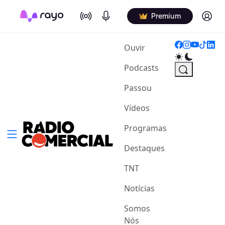
On Air
Podcasts
Log in
Premium
(current)
Ouvir
Podcasts
Passou
Vídeos
Programas
Destaques
TNT
Notícias
Somos
Nós