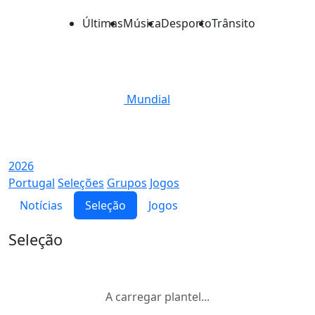
Últimas
Música
Desporto
Trânsito
Mundial
2026
Portugal
Seleções
Grupos
Jogos
Notícias
Seleção
Jogos
Seleção
A carregar plantel...