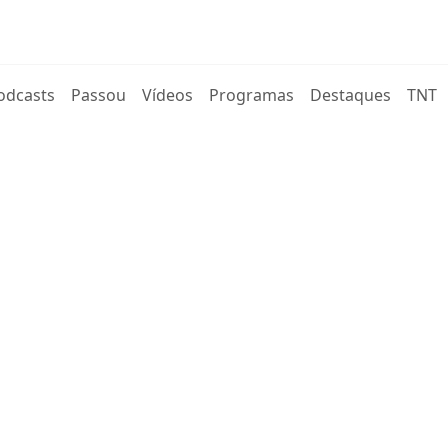
rent)
odcasts
Passou
Vídeos
Programas
Destaques
TNT