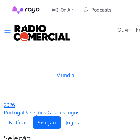
On Air
Podcasts
(cur
Ouvir
P
Mundial
2026
Portugal
Seleções
Grupos
Jogos
Notícias
Seleção
Jogos
Seleção