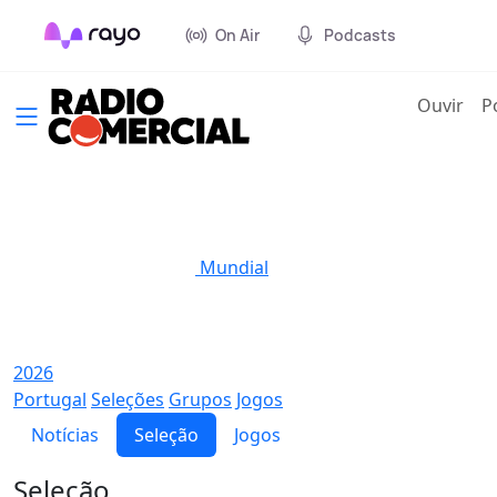
On Air
Podcasts
(cur
Ouvir
P
Mundial
2026
Portugal
Seleções
Grupos
Jogos
Notícias
Seleção
Jogos
Seleção