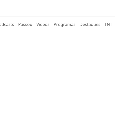
rent)
odcasts
Passou
Vídeos
Programas
Destaques
TNT