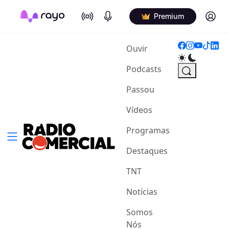
On Air
Podcasts
Log in
Premium
(current)
Ouvir
Podcasts
Passou
Vídeos
Programas
Destaques
TNT
Notícias
Somos
Nós