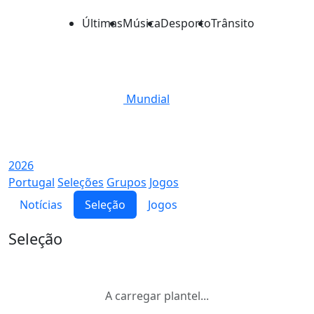
Últimas
Música
Desporto
Trânsito
Mundial
2026
Portugal
Seleções
Grupos
Jogos
Notícias
Seleção
Jogos
Seleção
A carregar plantel...